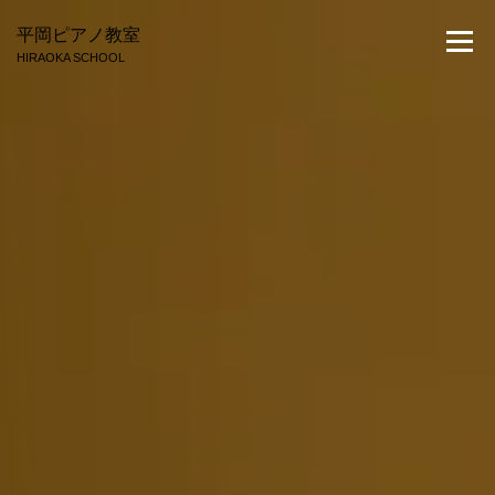
コ
平岡ピアノ教室
ン
メニュ
HIRAOKA SCHOOL
テ
ン
ツ
トップページ
教室概要
生徒さんの声
講師ブログ
へ
ス
キ
お知らせ
問い合わせ
ッ
プ